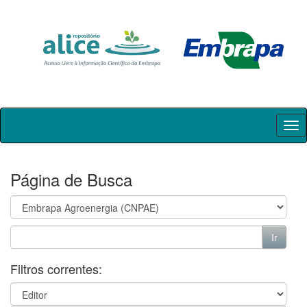
Skip
navigation
Página de Busca
Filtros correntes: