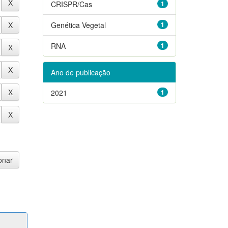
CRISPR/Cas
1
Genética Vegetal
1
RNA
1
Ano de publicação
2021
1