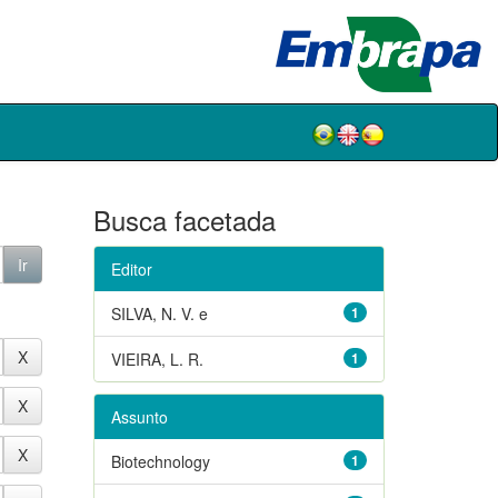
Busca facetada
Editor
SILVA, N. V. e
1
VIEIRA, L. R.
1
Assunto
Biotechnology
1