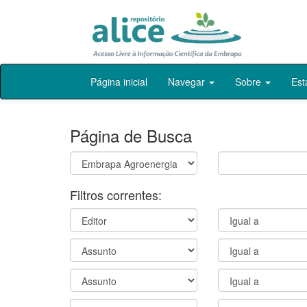
Skip
Página inicial
Navegar
Sobre
Est
navigation
Página de Busca
Filtros correntes: