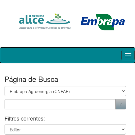
Skip
navigation
Página de Busca
Filtros correntes: