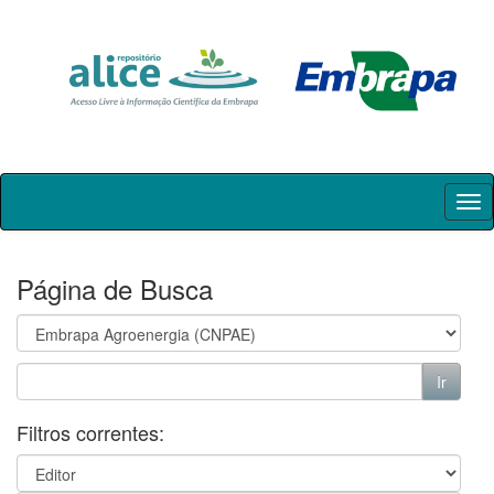
Skip
navigation
Página de Busca
Filtros correntes: