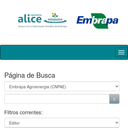
Skip
navigation
Página de Busca
Filtros correntes: