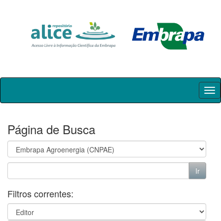
Skip
navigation
Página de Busca
Filtros correntes: