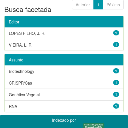
Anterior
1
Póximo
Busca facetada
Editor
LOPES FILHO, J. H.
1
VIEIRA, L. R.
1
Assunto
Biotechnology
1
CRISPR/Cas
1
Genética Vegetal
1
RNA
1
Indexado por