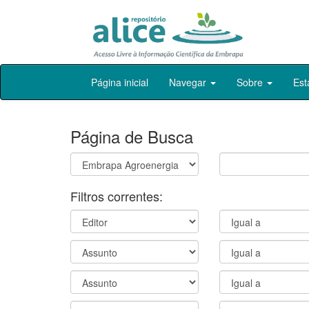
Skip
Página inicial
Navegar
Sobre
Est
navigation
Página de Busca
Filtros correntes: