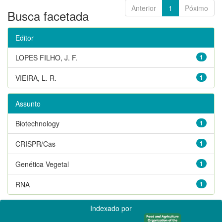
Anterior
1
Póximo
Busca facetada
Editor
LOPES FILHO, J. F.
1
VIEIRA, L. R.
1
Assunto
Biotechnology
1
CRISPR/Cas
1
Genética Vegetal
1
RNA
1
Indexado por