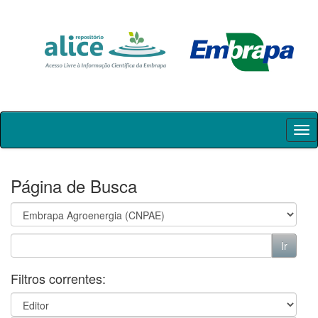
Skip
navigation
Página de Busca
Filtros correntes: