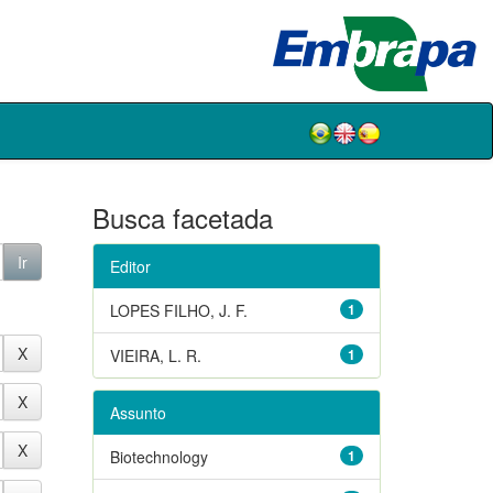
Busca facetada
Editor
LOPES FILHO, J. F.
1
VIEIRA, L. R.
1
Assunto
Biotechnology
1