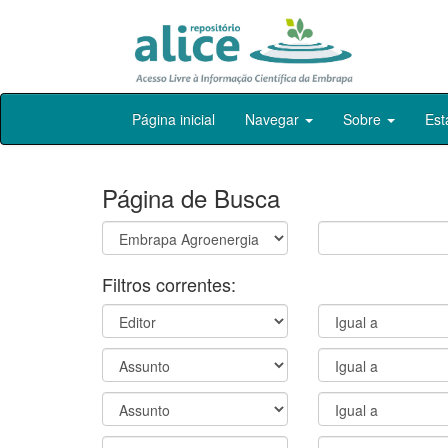
Skip
Página inicial
Navegar
Sobre
Est
navigation
Página de Busca
Filtros correntes: