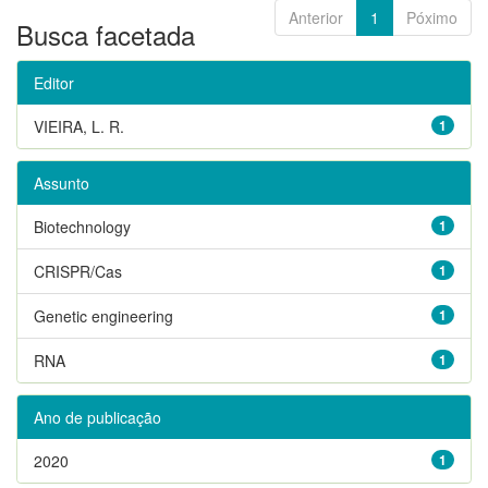
Anterior
1
Póximo
Busca facetada
Editor
VIEIRA, L. R.
1
Assunto
Biotechnology
1
CRISPR/Cas
1
Genetic engineering
1
RNA
1
Ano de publicação
2020
1