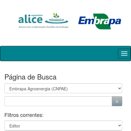
Skip
navigation
Página de Busca
Filtros correntes: