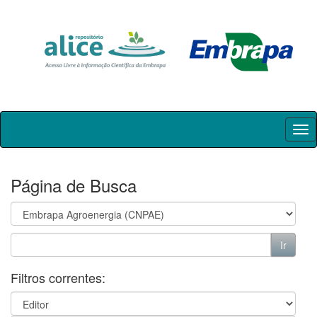
Skip
navigation
Página de Busca
Filtros correntes: