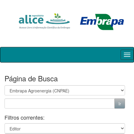
Skip
navigation
Página de Busca
Filtros correntes: