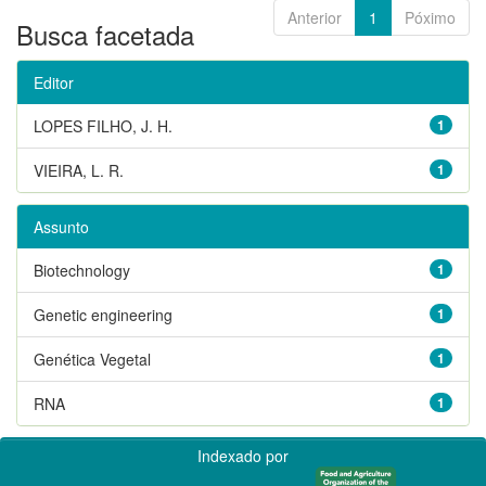
Anterior
1
Póximo
Busca facetada
Editor
LOPES FILHO, J. H.
1
VIEIRA, L. R.
1
Assunto
Biotechnology
1
Genetic engineering
1
Genética Vegetal
1
RNA
1
Indexado por