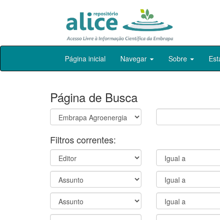
Skip
Página inicial
Navegar
Sobre
Est
navigation
Página de Busca
Filtros correntes: