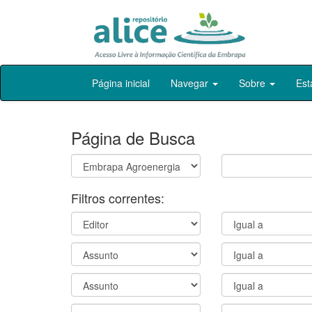
Skip
Página inicial
Navegar
Sobre
Est
navigation
Página de Busca
Filtros correntes: