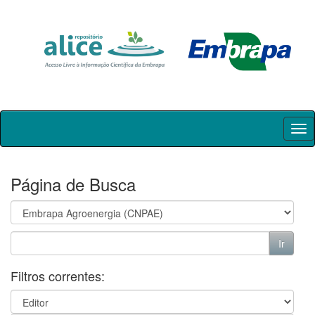
Skip
navigation
Página de Busca
Filtros correntes: