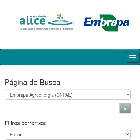
Skip
navigation
Página de Busca
Filtros correntes: