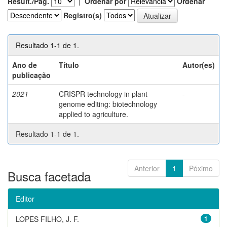
Result./Pág.
|
Ordenar por
Ordenar
Registro(s)
Resultado 1-1 de 1.
Ano de
Título
Autor(es)
publicação
2021
CRISPR technology in plant
-
genome editing: biotechnology
applied to agriculture.
Resultado 1-1 de 1.
Anterior
1
Póximo
Busca facetada
Editor
LOPES FILHO, J. F.
1