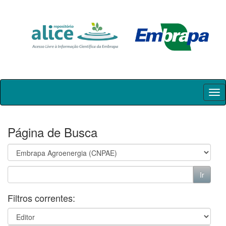
Skip
navigation
Página de Busca
Filtros correntes: