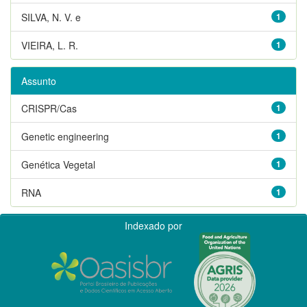
SILVA, N. V. e
1
VIEIRA, L. R.
1
Assunto
CRISPR/Cas
1
Genetic engineering
1
Genética Vegetal
1
RNA
1
Indexado por