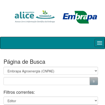
Skip
navigation
Página de Busca
Filtros correntes: