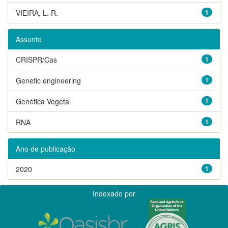
VIEIRA, L. R.
1
Assunto
CRISPR/Cas
1
Genetic engineering
1
Genética Vegetal
1
RNA
1
Ano de publicação
2020
1
Indexado por