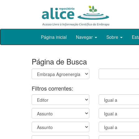
Skip
Página inicial
Navegar
Sobre
Est
navigation
Página de Busca
Filtros correntes: