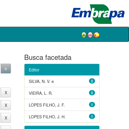
Busca facetada
Editor
SILVA, N. V. e
2
VIEIRA, L. R.
2
LOPES FILHO, J. F.
1
LOPES FILHO, J. H.
1