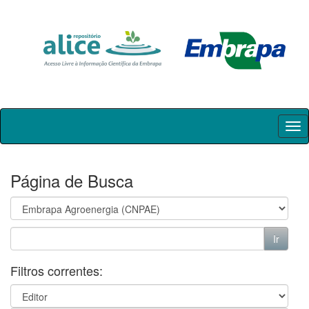
Skip
navigation
Página de Busca
Filtros correntes: