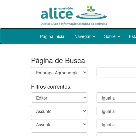
Skip
Página inicial
Navegar
Sobre
Est
navigation
Página de Busca
Filtros correntes: