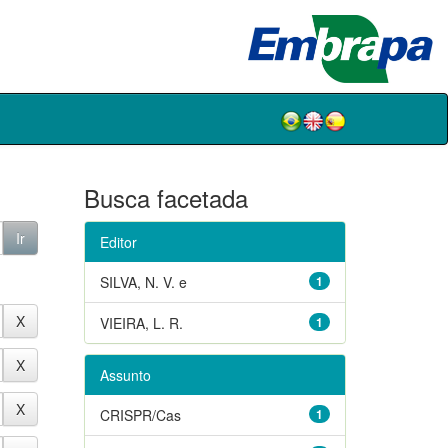
Busca facetada
Editor
SILVA, N. V. e
1
VIEIRA, L. R.
1
Assunto
CRISPR/Cas
1