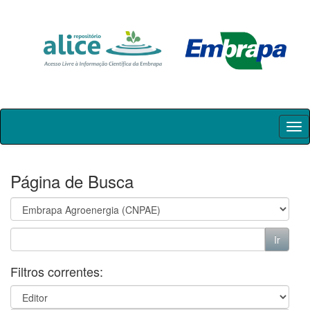
Skip
navigation
Página de Busca
Filtros correntes: