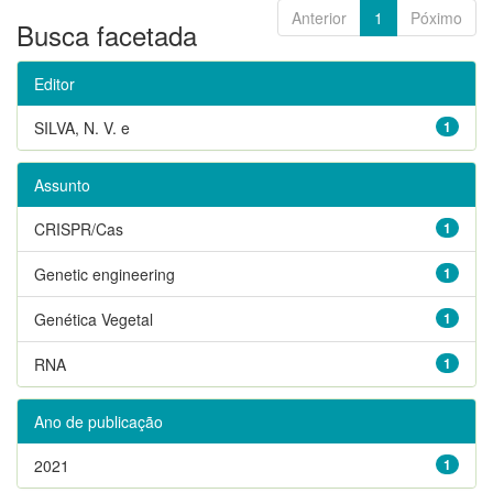
Anterior
1
Póximo
Busca facetada
Editor
SILVA, N. V. e
1
Assunto
CRISPR/Cas
1
Genetic engineering
1
Genética Vegetal
1
RNA
1
Ano de publicação
2021
1