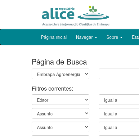
Skip
Página inicial
Navegar
Sobre
Est
navigation
Página de Busca
Filtros correntes: