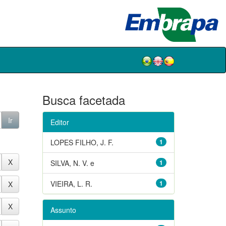
Busca facetada
Editor
LOPES FILHO, J. F.
1
SILVA, N. V. e
1
VIEIRA, L. R.
1
Assunto