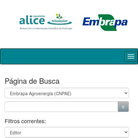
Skip
navigation
Página de Busca
Filtros correntes: