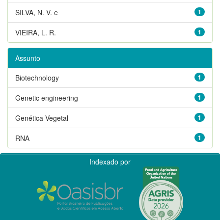
SILVA, N. V. e
1
VIEIRA, L. R.
1
Assunto
Biotechnology
1
Genetic engineering
1
Genética Vegetal
1
RNA
1
Indexado por