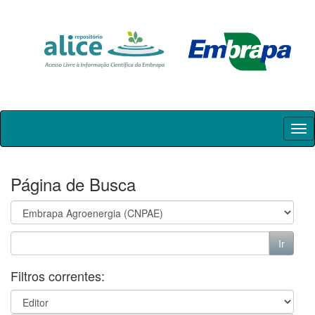
Skip
navigation
Página de Busca
Filtros correntes: