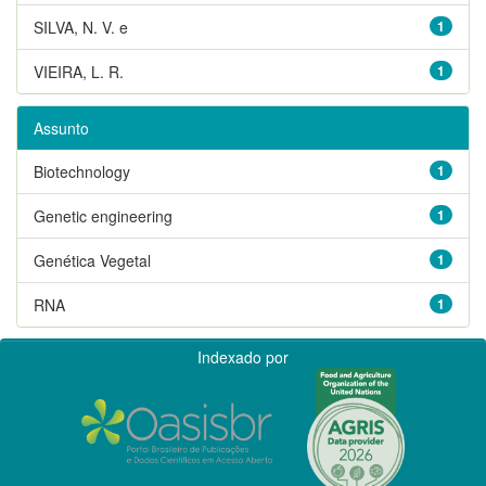
SILVA, N. V. e
1
VIEIRA, L. R.
1
Assunto
Biotechnology
1
Genetic engineering
1
Genética Vegetal
1
RNA
1
Indexado por