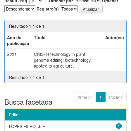
Result./Pág.
|
Ordenar por
Ordenar
Registro(s)
Resultado 1-1 de 1.
Ano de
Título
Autor(es)
publicação
2021
CRISPR technology in plant
-
genome editing: biotechnology
applied to agriculture.
Resultado 1-1 de 1.
Anterior
1
Póximo
Busca facetada
Editor
LOPES FILHO, J. F.
1