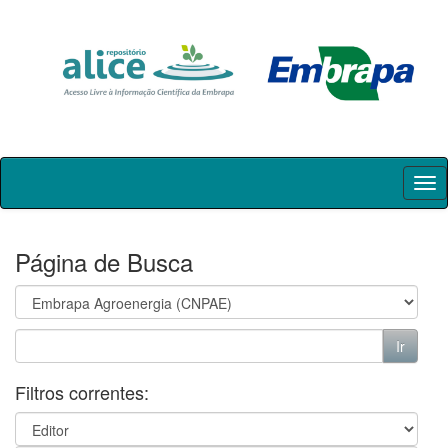
Skip
navigation
Página de Busca
Filtros correntes: