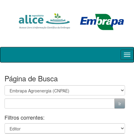
Skip
navigation
Página de Busca
Filtros correntes: