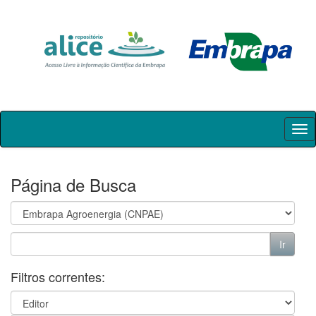
Skip
navigation
Página de Busca
Filtros correntes: