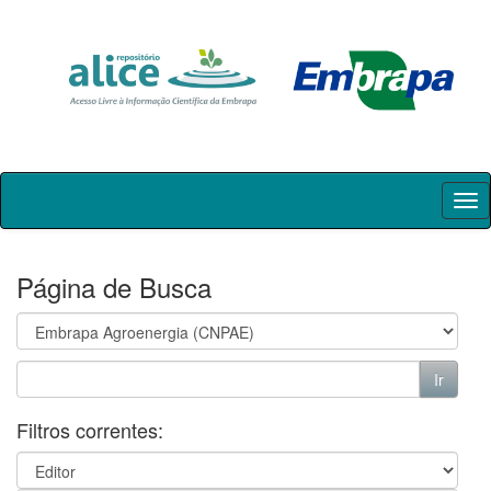
Skip
navigation
Página de Busca
Filtros correntes: