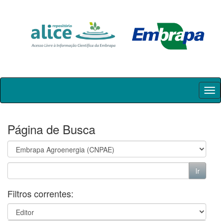
Skip
navigation
Página de Busca
Filtros correntes: