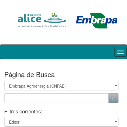
Skip
navigation
Página de Busca
Filtros correntes: