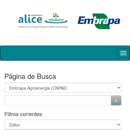
Skip
navigation
Página de Busca
Filtros correntes: