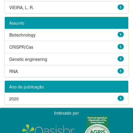
VIEIRA, L. R.
1
Assunto
Biotechnology
1
CRISPR/Cas
1
Genetic engineering
1
RNA
1
Ano de publicação
2020
1
Indexado por