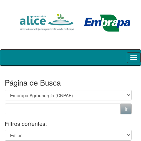
Skip
navigation
Página de Busca
Filtros correntes: