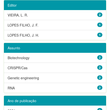
Editor
VIEIRA, L. R.
2
LOPES FILHO, J. F.
1
LOPES FILHO, J. H.
1
Assunto
Biotechnology
2
CRISPR/Cas
2
Genetic engineering
2
RNA
2
Ano de publicação