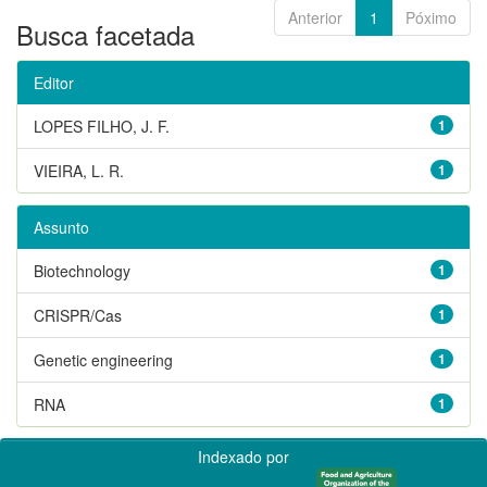
Anterior
1
Póximo
Busca facetada
Editor
LOPES FILHO, J. F.
1
VIEIRA, L. R.
1
Assunto
Biotechnology
1
CRISPR/Cas
1
Genetic engineering
1
RNA
1
Indexado por