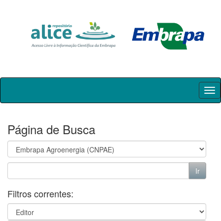
Skip
navigation
Página de Busca
Filtros correntes: