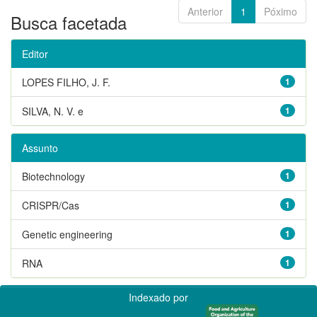
Anterior
1
Póximo
Busca facetada
Editor
LOPES FILHO, J. F.
1
SILVA, N. V. e
1
Assunto
Biotechnology
1
CRISPR/Cas
1
Genetic engineering
1
RNA
1
Indexado por