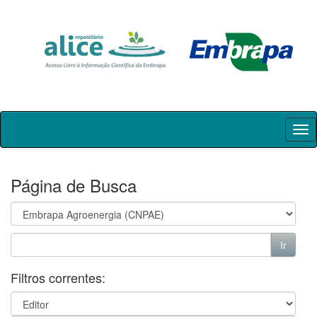
Skip
navigation
Página de Busca
Filtros correntes: