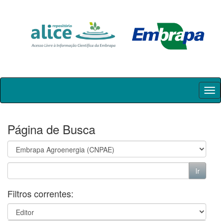
Skip
navigation
Página de Busca
Filtros correntes: