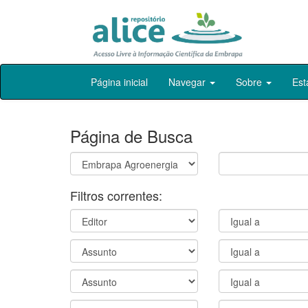
Skip
Página inicial
Navegar
Sobre
Est
navigation
Página de Busca
Filtros correntes: