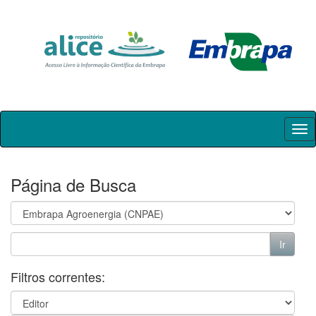
Skip
navigation
Página de Busca
Filtros correntes: