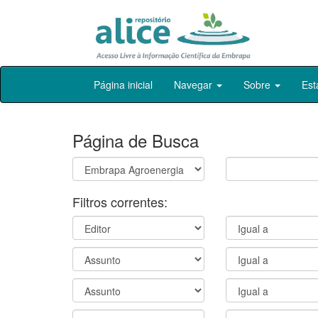
Skip
Página inicial
Navegar
Sobre
Est
navigation
Página de Busca
Filtros correntes: