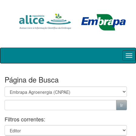
Skip
navigation
Página de Busca
Filtros correntes: