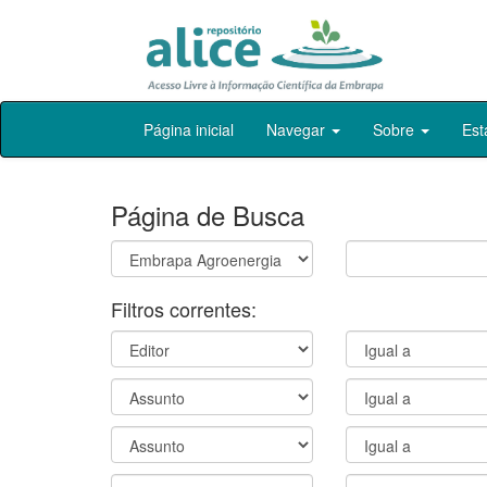
Skip
Página inicial
Navegar
Sobre
Est
navigation
Página de Busca
Filtros correntes: