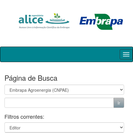
Skip
navigation
Página de Busca
Filtros correntes: