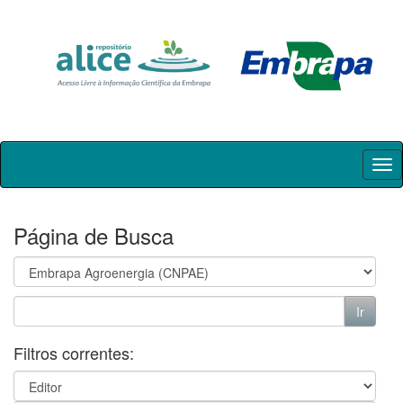
Skip
navigation
Página de Busca
Filtros correntes: