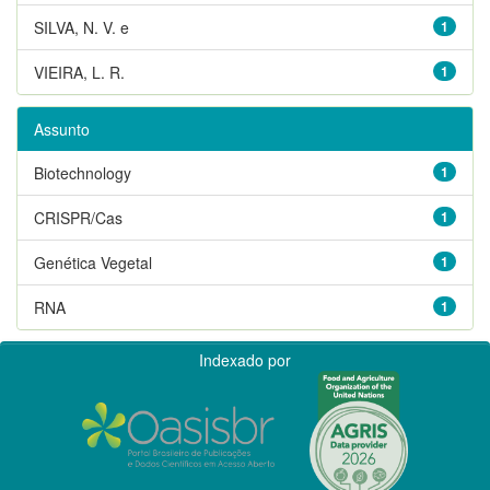
SILVA, N. V. e
1
VIEIRA, L. R.
1
Assunto
Biotechnology
1
CRISPR/Cas
1
Genética Vegetal
1
RNA
1
Indexado por