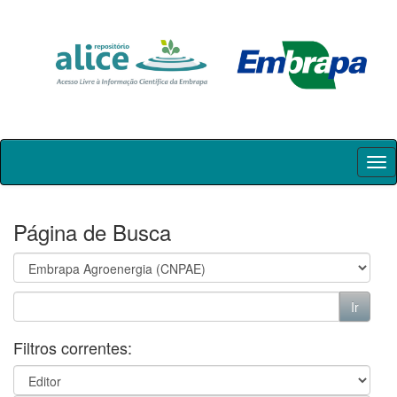
Skip
navigation
Página de Busca
Filtros correntes: