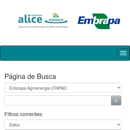
Skip
navigation
Página de Busca
Filtros correntes: