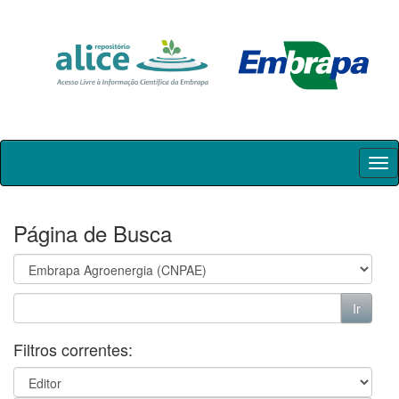
Skip
navigation
Página de Busca
Filtros correntes: