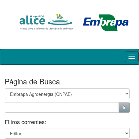
Skip
navigation
Página de Busca
Filtros correntes: