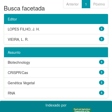
Anterior
1
Póximo
Busca facetada
Editor
LOPES FILHO, J. H.
1
VIEIRA, L. R.
1
Assunto
Biotechnology
1
CRISPR/Cas
1
Genética Vegetal
1
RNA
1
Indexado por