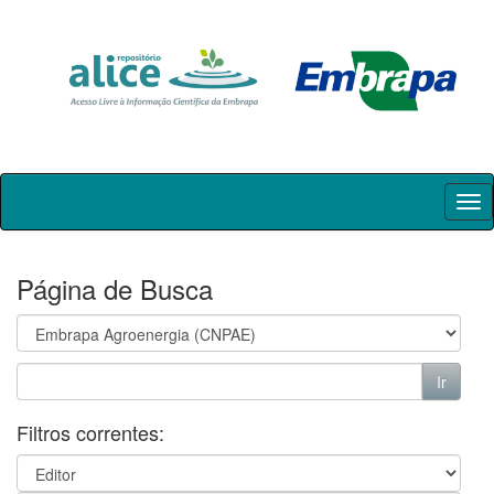
Skip
navigation
Página de Busca
Filtros correntes: