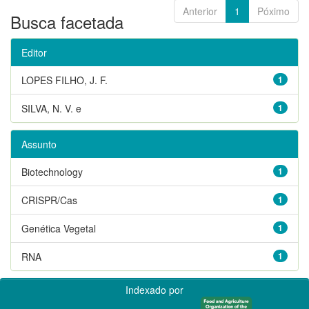
Anterior
1
Póximo
Busca facetada
Editor
LOPES FILHO, J. F.
1
SILVA, N. V. e
1
Assunto
Biotechnology
1
CRISPR/Cas
1
Genética Vegetal
1
RNA
1
Indexado por