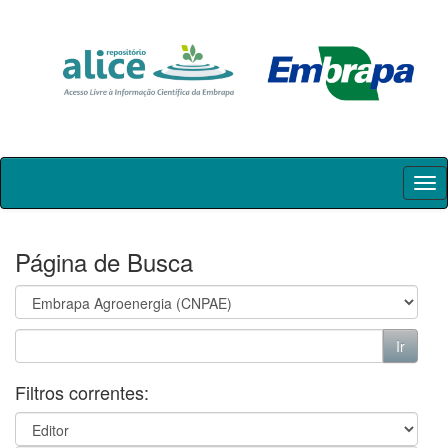
Skip
navigation
Página de Busca
Filtros correntes: