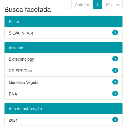
Anterior
1
Póximo
Busca facetada
Editor
SILVA, N. V. e
1
Assunto
Biotechnology
1
CRISPR/Cas
1
Genética Vegetal
1
RNA
1
Ano de publicação
2021
1