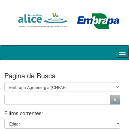
Skip
navigation
Página de Busca
Filtros correntes: